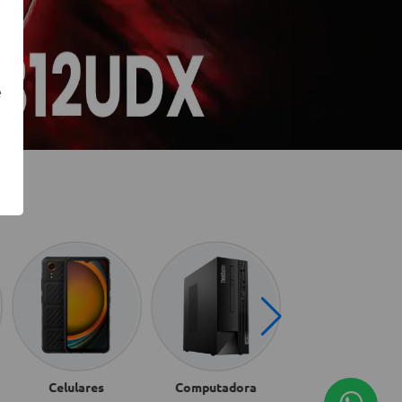
e
Celulares
Computadora
Discos Duros