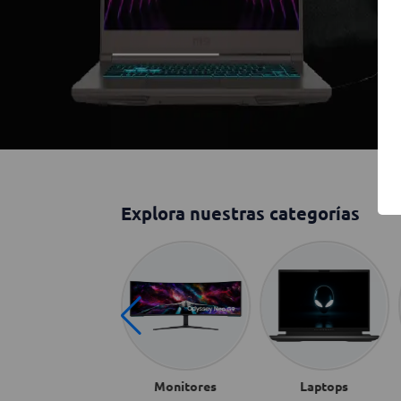
Explora nuestras categorías
omputadoras todo
Monitores
Laptops