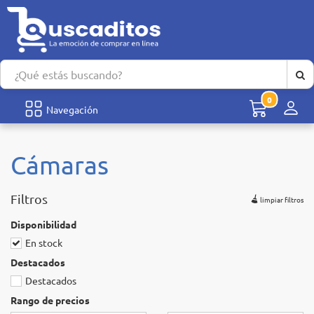
0
Men
Navegación
Cámaras
Filtros
limpiar filtros
Disponibilidad
En stock
Destacados
Destacados
Rango de precios