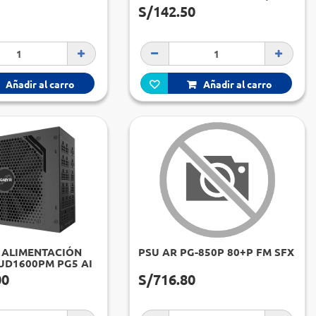
FORMATO ATX, 650W 80 PLUS
S/142.50
BRONZE 110-240
Añadir al carro
Añadir al carro
 ALIMENTACIÓN
PSU AR PG-850P 80+P FM SFX
UD1600PM PG5 AI
US PLATINUM,
00
S/716.80
ORMATO