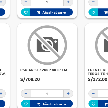
Añadir al carro
N
PSU AR SL-1200P 80+P FM
FUENTE DE
0W,
TEROS TE-
ATX, 850W 
S/708.20
S/272.00
PLATINUM,
Añadir al carro