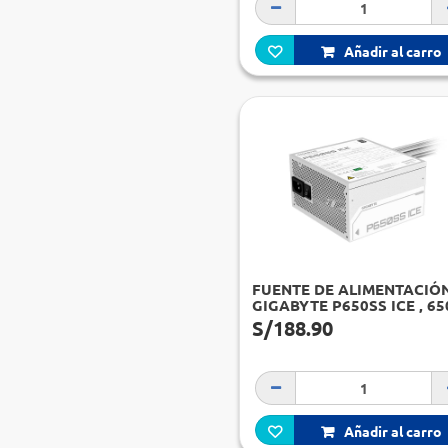
Añadir al carro
FUENTE DE ALIMENTACIÓ
GIGABYTE P650SS ICE , 65
ATX, 80 PLUS SILVER.
S/188.90
Añadir al carro