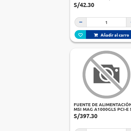
ATX, 250W, 115V 230V
S/42.30
Añadir al carro
FUENTE DE ALIMENTACIÓ
MSI MAG A1000GLS PCI-E 
1000W, 80 PLUS GOLD,
S/397.30
FORMATO ATX.