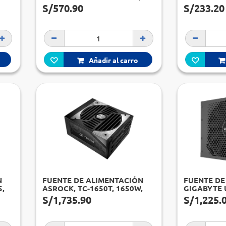
1200W, 80 PLUS PLATINUM,
S/570.90
S/233.20
FORMATO ATX.[
Añadir al carro
N
FUENTE DE ALIMENTACIÓN
FUENTE DE
5,
ASROCK, TC-1650T, 1650W,
GIGABYTE 
ATX, 80 PLUS TITANIUM.
TOP, 80 PL
S/1,735.90
S/1,225.
1600W, F