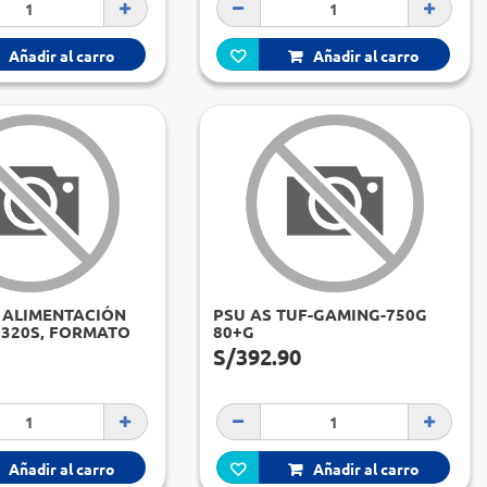
Añadir al carro
Añadir al carro
 ALIMENTACIÓN
PSU AS TUF-GAMING-750G
1320S, FORMATO
80+G
80 PLUS
S/392.90
 110-240V
Añadir al carro
Añadir al carro