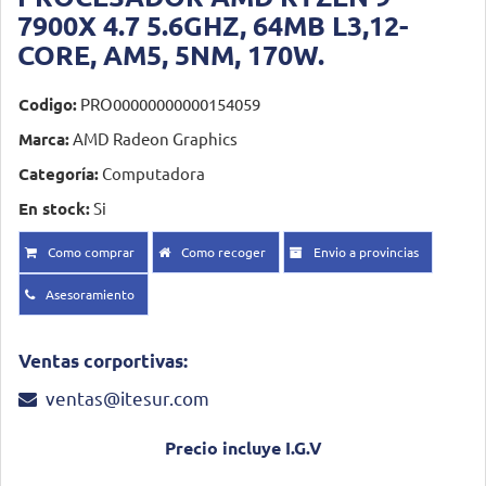
7900X 4.7 5.6GHZ, 64MB L3,12-
CORE, AM5, 5NM, 170W.
Codigo:
PRO00000000000154059
Marca:
AMD Radeon Graphics
Categoría:
Computadora
En stock:
Si
Como comprar
Como recoger
Envio a provincias
Asesoramiento
Ventas corportivas:
ventas@itesur.com
Precio incluye I.G.V