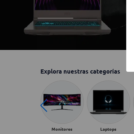
Explora nuestras categorías
omputadoras todo
Monitores
Laptops