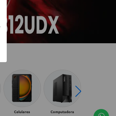
e
Celulares
Computadora
Discos Duros