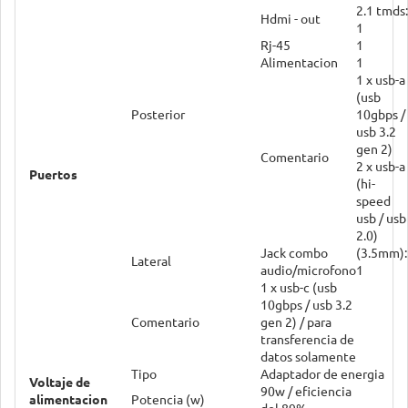
2.1 tmds:
Hdmi - out
1
Rj-45
1
Alimentacion
1
1 x usb-a
(usb
Posterior
10gbps /
usb 3.2
gen 2)
Comentario
2 x usb-a
Puertos
(hi-
speed
usb / usb
2.0)
Jack combo
(3.5mm):
Lateral
audio/microfono
1
1 x usb-c (usb
10gbps / usb 3.2
Comentario
gen 2) / para
transferencia de
datos solamente
Tipo
Adaptador de energia
Voltaje de
90w / eficiencia
alimentacion
Potencia (w)
del 89%