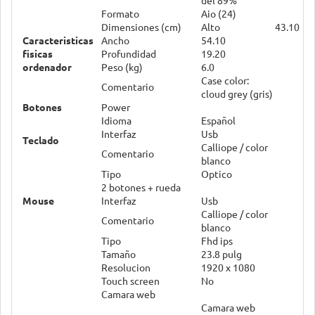
Formato
Aio (24)
Dimensiones (cm)
Alto
43.10
Caracteristicas
Ancho
54.10
fisicas
Profundidad
19.20
ordenador
Peso (kg)
6.0
Case color:
Comentario
cloud grey (gris)
Botones
Power
Idioma
Español
Interfaz
Usb
Teclado
Calliope / color
Comentario
blanco
Tipo
Optico
2 botones + rueda
Mouse
Interfaz
Usb
Calliope / color
Comentario
blanco
Tipo
Fhd ips
Tamaño
23.8 pulg
Resolucion
1920 x 1080
Touch screen
No
Camara web
Camara web