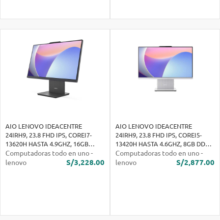
AIO LENOVO IDEACENTRE
AIO LENOVO IDEACENTRE
24IRH9, 23.8 FHD IPS, COREI7-
24IRH9, 23.8 FHD IPS, COREI5-
13620H HASTA 4.9GHZ, 16GB
13420H HASTA 4.6GHZ, 8GB DDR5
Computadoras todo en uno
DDR5-5200 512GB SSD FREE
-
SODIMM 512GB SSD FREE
Computadoras todo en uno
-
S/3,228.00
S/2,877.00
lenovo
lenovo