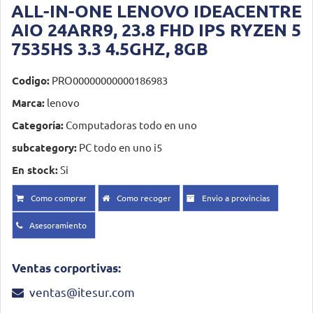
ALL-IN-ONE LENOVO IDEACENTRE
AIO 24ARR9, 23.8 FHD IPS RYZEN 5
7535HS 3.3 4.5GHZ, 8GB
Codigo:
PRO00000000000186983
Marca:
lenovo
Categoría:
Computadoras todo en uno
subcategory:
PC todo en uno i5
En stock:
Si
Como comprar
Como recoger
Envio a provincias
Asesoramiento
Ventas corportivas:
ventas@itesur.com