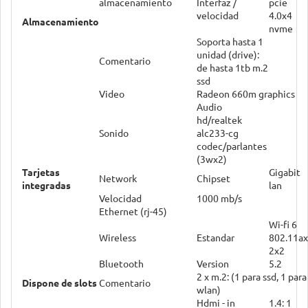
almacenamiento
Interfaz /
pcie
velocidad
4.0x4
Almacenamiento
nvme
Soporta hasta 1
unidad (drive):
Comentario
de hasta 1tb m.2
ssd
Video
Radeon 660m graphics
Audio
hd/realtek
Sonido
alc233-cg
codec/parlantes
(3wx2)
Tarjetas
Gigabit
Network
Chipset
integradas
lan
Velocidad
1000 mb/s
Ethernet (rj-45)
Wi-fi 6
Wireless
Estandar
802.11ax
2x2
Bluetooth
Version
5.2
2 x m.2: (1 para ssd, 1 para
Dispone de slots
Comentario
wlan)
Hdmi - in
1.4: 1