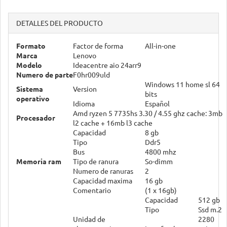
DETALLES DEL PRODUCTO
Formato
Factor de forma
All-in-one
Marca
Lenovo
Modelo
Ideacentre aio 24arr9
Numero de parte
F0hr009uld
Windows 11 home sl 64
Sistema
Version
bits
operativo
Idioma
Español
Amd ryzen 5 7735hs 3.30 / 4.55 ghz cache: 3mb
Procesador
l2 cache + 16mb l3 cache
Capacidad
8 gb
Tipo
Ddr5
Bus
4800 mhz
Memoria ram
Tipo de ranura
So-dimm
Numero de ranuras
2
Capacidad maxima
16 gb
Comentario
(1 x 16gb)
Capacidad
512 gb
Tipo
Ssd m.2
Unidad de
2280