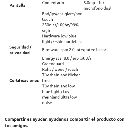
Comentario
5.0mp + ir /
Pantalla
microfono dual
Fhd/ips/antiglare/non-
touch
250nits/100hz/99%
srgb
Hardware low blue
light/3-side bordeless
Seguridad /
Firmware tpm 2.0 integrated in soc
privacidad
Energy star 8.0 / erp lot 3/7
Greenguard
Rohs / weee / reach
Tüv rheinland flicker
Certificaciones
free
Tüv rheinland low
blue light / tüv
rheinland ultra low
noise
Compartir es ayudar, ayudanos compartir el producto con
tus amigos.