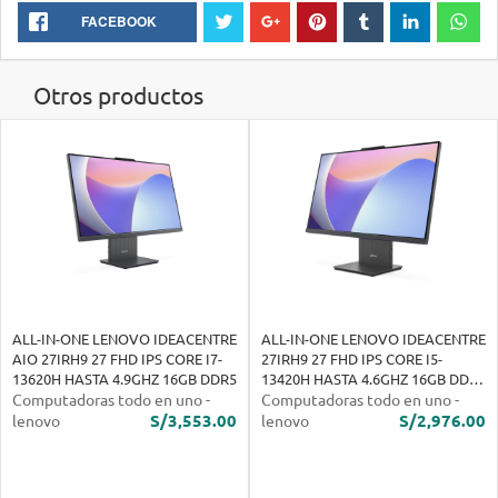
FACEBOOK
Otros productos
ALL-IN-ONE LENOVO IDEACENTRE
ALL-IN-ONE LENOVO IDEACENTRE
AIO 27IRH9 27 FHD IPS CORE I7-
27IRH9 27 FHD IPS CORE I5-
13620H HASTA 4.9GHZ 16GB DDR5
13420H HASTA 4.6GHZ 16GB DDR5
Computadoras todo en uno
-
5200
Computadoras todo en uno
-
S/3,553.00
S/2,976.00
lenovo
lenovo